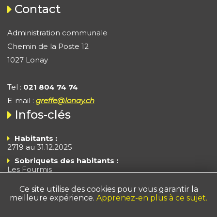
Contact
Administration communale
Chemin de la Poste 12
1027 Lonay
Tel :
021 804 74 74
E-mail :
greffe@lonay.ch
Infos-clés
Habitants :
2719 au 31.12.2025
Sobriquets des habitants :
Les Fourmis
Les Branle-Cloches
Ce site utilise des cookies pour vous garantir la
Superficie :
372 ha
meilleure expérience.
Apprenez-en plus à ce sujet.
Impôts - Arrêté 2025
Taux fiscal : 55% du taux cantonal de base + taux