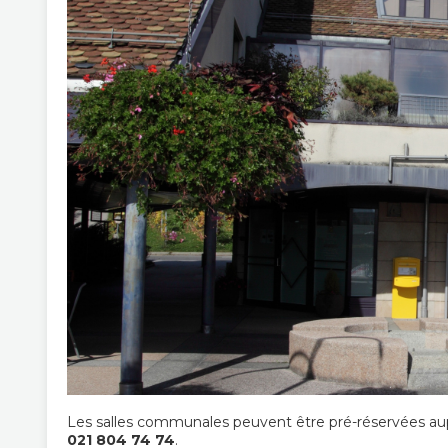
Les salles communales peuvent être pré-réservées a
021 804 74 74
.