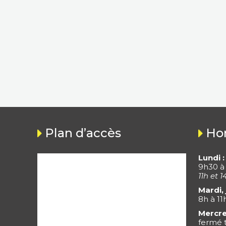
Plan d’accès
Hor
Lundi :
9h30 à
11h et 1
Mardi, 
8h à 11
Mercre
fermé t