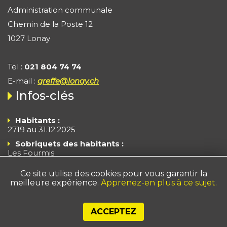
Administration communale
Chemin de la Poste 12
1027 Lonay
Tel :
021 804 74 74
E-mail :
greffe@lonay.ch
Infos-clés
Habitants :
2719 au 31.12.2025
Sobriquets des habitants :
Les Fourmis
Les Branle-Cloches
Ce site utilise des cookies pour vous garantir la
Superficie :
372 ha
meilleure expérience.
Apprenez-en plus à ce sujet.
Impôts - Arrêté 2025
Taux fiscal : 55% du taux cantonal de base + taux
cantonal à 155
ACCEPTEZ