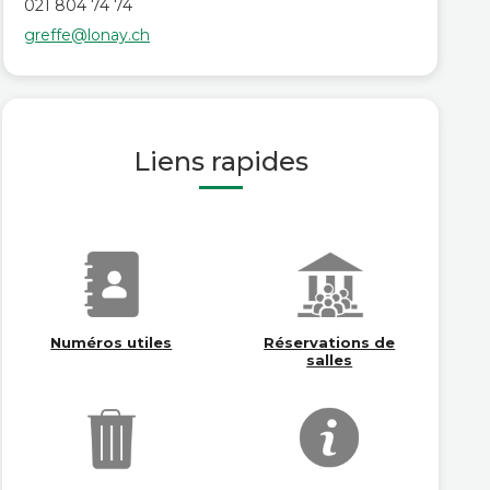
021 804 74 74
greffe@lonay.ch
Liens rapides
Numéros utiles
Réservations de
salles