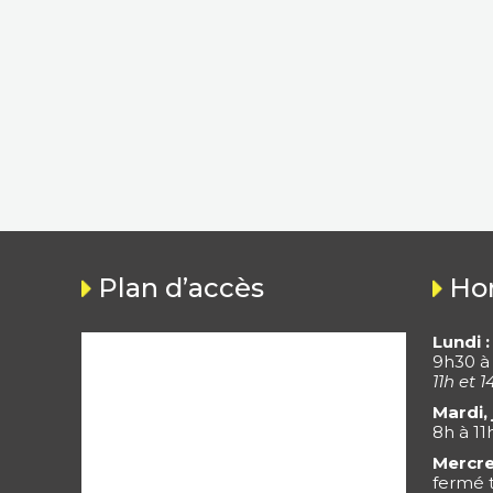
Plan d’accès
Hor
Lundi :
9h30 à
11h et 1
Mardi, 
8h à 11
Mercre
fermé t