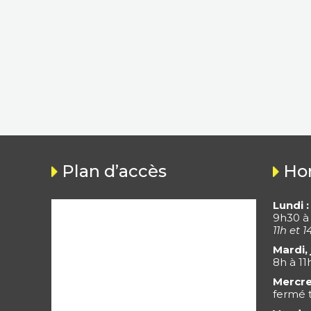
Plan d’accès
Hor
Lundi :
9h30 à
11h et 1
Mardi, 
8h à 11
Mercre
fermé t