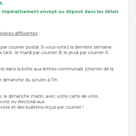
ch
re impérativement envoyé ou déposé dans les délais
anières différentes
:
par courrier postal. Si vous votez la dernière semaine
tard : le mardi par courrier B, le jeudi par courrier A.
re) dans la boîte-aux-lettres communale (chemin de la
e dimanche du scrutin à 11h.
 le dimanche matin, avec votre carte de vote,
 vote ou électoral-aux.
ote et des bulletins reçus par courrier !