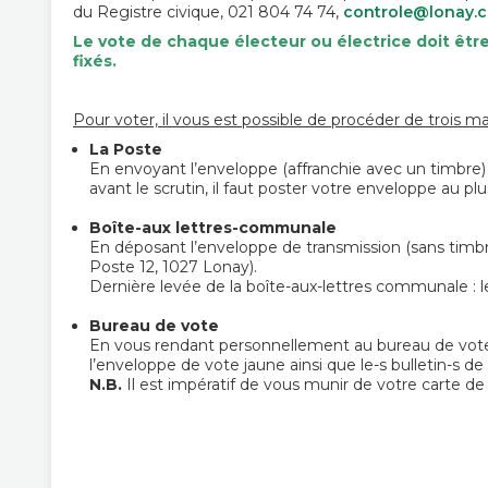
du Registre civique, 021 804 74 74,
controle@lonay.
Le vote de chaque électeur ou électrice doit êt
fixés.
Pour voter, il vous est possible de procéder de trois m
La Poste
En envoyant l’enveloppe (affranchie avec un timbre) 
avant le scrutin, il faut poster votre enveloppe au plus 
Boîte-aux lettres-communale
En déposant l’enveloppe de transmission (sans timb
Poste 12, 1027 Lonay).
Dernière levée de la boîte-aux-lettres communale : l
Bureau de vote
En vous rendant personnellement au bureau de vote,
l’enveloppe de vote jaune ainsi que le-s bulletin-s de
N.B.
Il est impératif de vous munir de votre carte de v