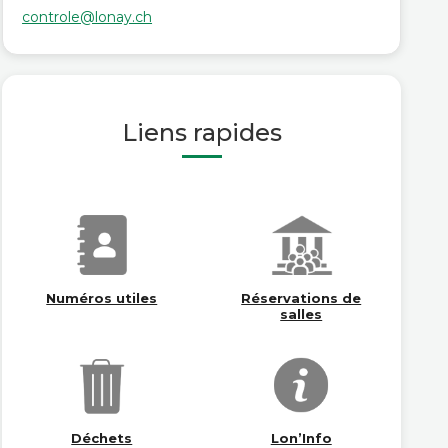
controle@lonay.ch
Liens rapides
Numéros utiles
Réservations de
salles
Déchets
Lon’Info