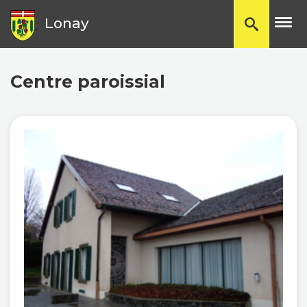
TP
Lonay
Centre paroissial