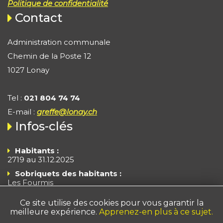
Politique de confidentialité
Contact
Administration communale
Chemin de la Poste 12
1027 Lonay
Tel :
021 804 74 74
E-mail :
greffe@lonay.ch
Infos-clés
Habitants :
2719 au 31.12.2025
Sobriquets des habitants :
Les Fourmis
Les Branle-Cloches
Ce site utilise des cookies pour vous garantir la
Superficie :
372 ha
meilleure expérience.
Apprenez-en plus à ce sujet.
Impôts - Arrêté 2025