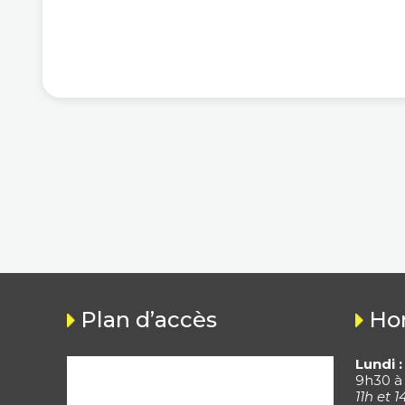
Plan d’accès
Hor
Lundi :
9h30 à
11h et 1