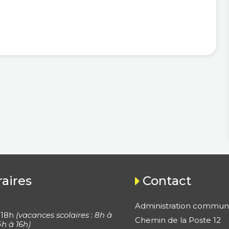
aires
Contact
Administration commun
 18h
(vacances scolaires : 8h à
Chemin de la Poste 12
4h à 16h)