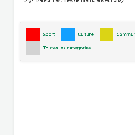
Organisateur: Les Aînés de Bremblens et Lonay
Sport
Culture
Commun
Toutes les categories ...