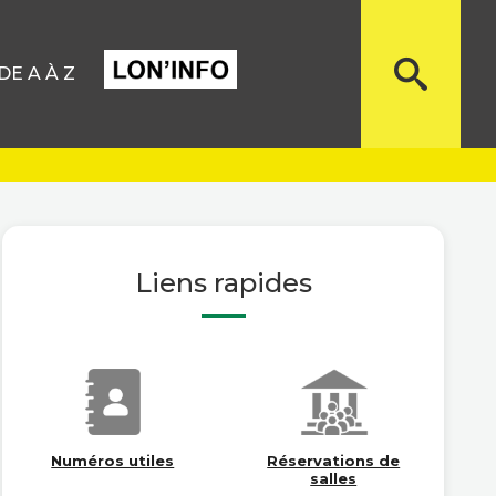
E A À Z
Liens rapides
Numéros utiles
Réservations de
salles