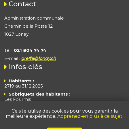
Contact
Administration communale
Chemin de la Poste 12
1027 Lonay
Tel :
021 804 74 74
E-mail :
greffe@lonay.ch
Infos-clés
Habitants :
2719 au 31.12.2025
Sobriquets des habitants :
Les Fourmis
Les Branle-Cloches
Ce site utilise des cookies pour vous garantir la
Superficie :
372 ha
meilleure expérience.
Apprenez-en plus à ce sujet.
Impôts - Arrêté 2025
Taux fiscal : 55% du taux cantonal de base + taux